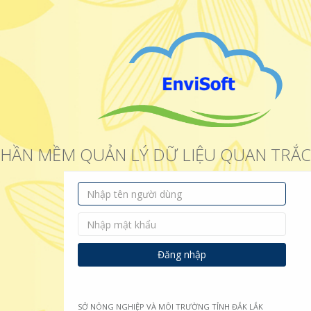
HẦN MỀM QUẢN LÝ DỮ LIỆU QUAN TRẮ
SỞ NÔNG NGHIỆP VÀ MÔI TRƯỜNG TỈNH ĐẮK LẮK